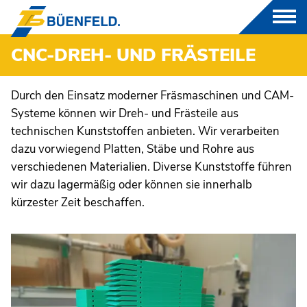
CNC-DREH- UND FRÄSTEILE
PRODUKTE
Durch den Einsatz moderner Fräsmaschinen und CAM-
Systeme können wir Dreh- und Frästeile aus
GFK
technischen Kunststoffen anbieten. Wir verarbeiten
dazu vorwiegend Platten, Stäbe und Rohre aus
THERMOPLASTE
verschiedenen Materialien. Diverse Kunststoffe führen
wir dazu lagermäßig oder können sie innerhalb
CNC-DREH UND FRÄSTEILE
kürzester Zeit beschaffen.
FORMEN- UND MODELLBAU
LUFTTECHNIK
BRANCHEN