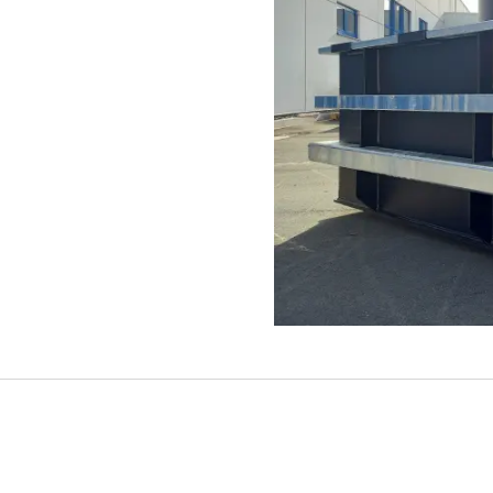
C-DREH UND FRÄSTEILE
RECHTECKBE
ORMEN- UND MODELLBAU
FAHRZEUGTA
FTTECHNIK
ROHRLEITUN
AUSKLEIDUN