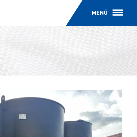
MENÜ
ER
NNE