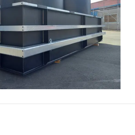
HÄLTER
NKS
GEN
G