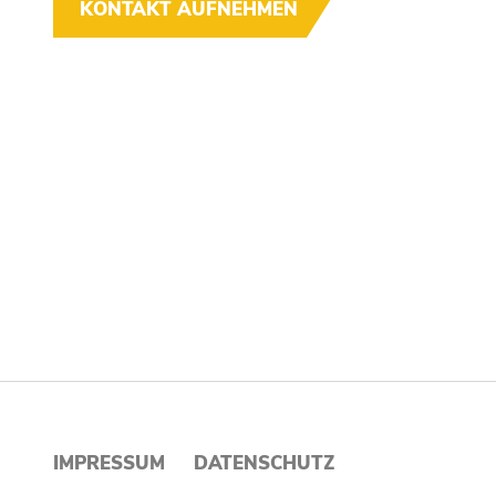
KONTAKT AUFNEHMEN
LEISTUNGEN
CN
UNTERNEHMEN
F
DOWNLOADS
LU
KARRIERE
KONTAKT
IMPRESSUM
DATENSCHUTZ