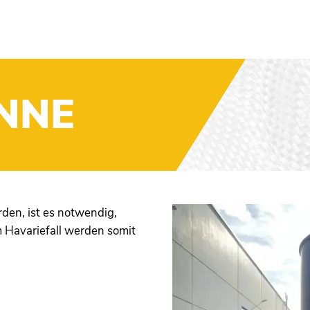
NNE
den, ist es notwendig,
 Havariefall werden somit
FK
RUNDBEHÄLT
HERMOPLASTE
AUFFANGWA