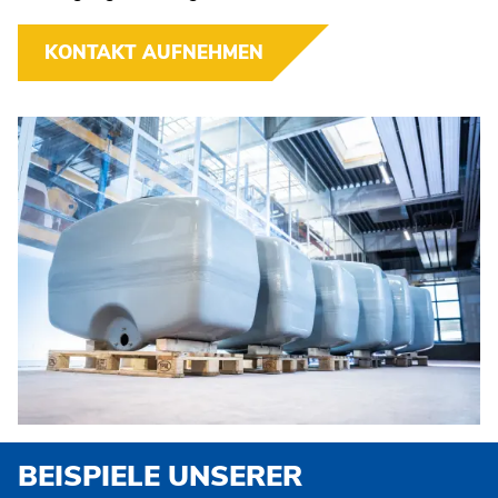
SEGMENTBAUWEISE
FAHRZEUGAUFBAUTEN
KONTAKT AUFNEHMEN
SONDERANFERTIGUNGEN/REPARATUR
THERMOPLASTE
CNC-DREH UND FRÄSTEILE
FORMEN- UND MODELLBAU
LUFTTECHNIK
BRANCHEN
LEISTUNGEN
BEISPIELE
UNSERER